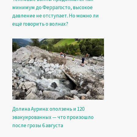
минимум до Феррагосто, высокое
давление не отступает. Но можно ли
ещё говорить о волнах?
Долина Аурина: оползень и 120
эвакуированных — что произошло
после грозы 6 августа