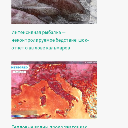
Интенсивная рыбалка —
неконтролируемое бедствие: шок-
отчет о вылове кальмаров
Тепловые волны продолжатся как