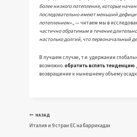
более низкого потепления, которые начин
последовательно имеют меньший дефицит 
потеплением».
, — читаем мы в исследова
частично обратимым в течение длительно
настолько долгий, что первоначальный де
В лучшем случае, т.е. удержании глобаль
возможно.
обратить вспять тенденцию
возвращение к нынешнему объему осадк
Навигация
НАЗАД
Италия и 9 стран ЕС на баррикадах
по