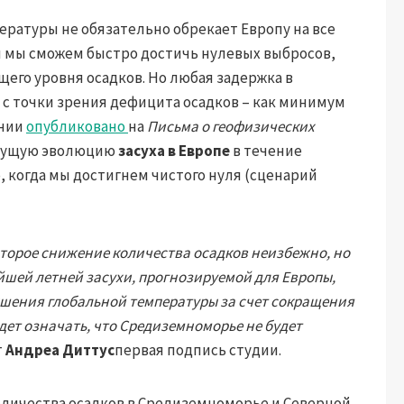
ературы не обязательно обрекает Европу на все
ли мы сможем быстро достичь нулевых выбросов,
его уровня осадков. Но любая задержка в
 с точки зрения дефицита осадков – как минимум
ании
опубликовано
на
Письма о геофизических
удущую эволюцию
засуха в Европе
в течение
, когда мы достигнем чистого нуля (сценарий
оторое снижение количества осадков неизбежно, но
йшей летней засухи, прогнозируемой для Европы,
шения глобальной температуры за счет сокращения
дет означать, что Средиземноморье не будет
т
Андреа Диттус
первая подпись студии.
личества осадков в Средиземноморье и Северной