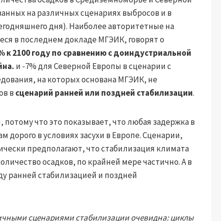
анных на различных сценариях выбросов и в
егодняшнего дня). Наиболее авторитетные на
ся в последнем докладе МГЭИК, говорят о
% к 2100 году по сравнению с доиндустриальной
йна.
и -7% для Северной Европы в сценарии с
едования, на которых основана МГЭИК, не
ов в
сценарий ранней или поздней стабилизации
.
, потому что это показывает, что любая задержка в
м дорого в условиях засухи в Европе. Сценарии,
ически предполагают, что стабилизация климата
личество осадков, по крайней мере частично. А в
ду ранней стабилизацией и поздней
ичными сценариями стабилизации очевидна: циклы