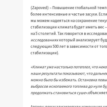
(Zapoved) – Повышение глобальной темп
более интенсивные и частые засухи. Ес
мы можем надеяться на сохранение текущ
стабилизации климата будет иметь вес –
на 5 столетий. Так говорится в исследов
исследованиях
который анализирует б
следующих 500 лет в зависимости от того
стабилизации).
«Климат уже настолько потеплел, что нек
наши результаты показывают, что дальне
можно было бы избежать. Остановка повы
выбросов ископаемого топлива до нуля бу
продолжать становиться суше».
объясняе
Авторы проанализировали изменение ко