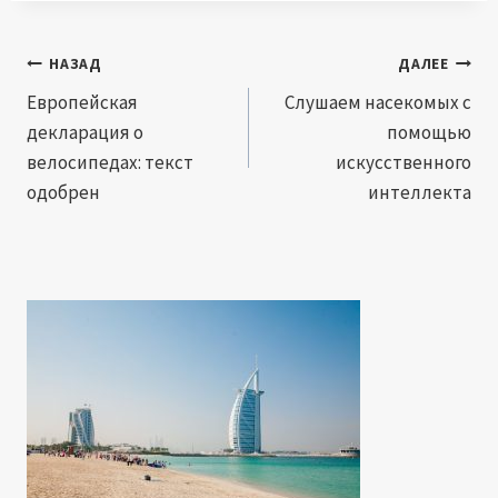
Навигация
НАЗАД
ДАЛЕЕ
по
Европейская
Слушаем насекомых с
декларация о
помощью
записям
велосипедах: текст
искусственного
одобрен
интеллекта