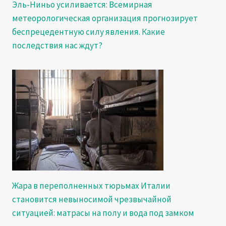
Эль-Ниньо усиливается: Всемирная
метеорологическая организация прогнозирует
беспрецедентную силу явления. Какие
последствия нас ждут?
Жара в переполненных тюрьмах Италии
становится невыносимой чрезвычайной
ситуацией: матрасы на полу и вода под замком